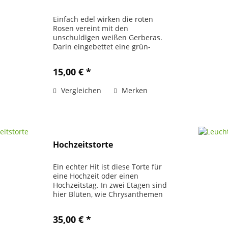
Einfach edel wirken die roten
Rosen vereint mit den
unschuldigen weißen Gerberas.
Darin eingebettet eine grün-
weiße Ratankugel und mit zartem
Schleierkraut umspielt. Wem
15,00 € *
würde dieser Strauß keine Freude
bringen?!? Bestandteile: 2...
Vergleichen
Merken
Hochzeitstorte
Ein echter Hit ist diese Torte für
eine Hochzeit oder einen
Hochzeitstag. In zwei Etagen sind
hier Blüten, wie Chrysanthemen
und Rosen, liebevoll zu einer
Torta arangiert. Das Ganze ist das
35,00 € *
mit Kerzen, einem