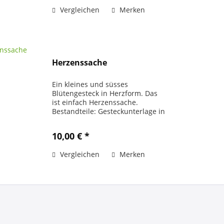
Taubenpäärchen,...
Vergleichen
Merken
Herzenssache
Ein kleines und süsses
Blütengesteck in Herzform. Das
ist einfach Herzenssache.
Bestandteile: Gesteckunterlage in
Herzform, 1 Rose, 1 Germini, 1
Santini, Schleierkraut, Pistazie,
10,00 € *
Moos, Holzstückchen, Sisal Artikel
ist zum Versand geeignet.
Vergleichen
Merken