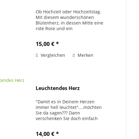
Ob Hochzeit oder Hochzeitstag.
Mit diesem wunderschönen
Blütenherz, in dessen Mitte eine
rote Rose und ein
Taubenpäärchen platz
genommen haben, schenken Sie
15,00 € *
sprichwörtlich "herzlich".
Bestandteile: Herzunterlage, 5
Vergleichen
Merken
verzweigte...
Leuchtendes Herz
"Damit es in Deinem Herzen
immer hell leuchtet"....möchten
Sie da sagen??? Dann
verschenken Sie doch einfach
dieses süße Blütenherz, indessen
Mitte eine Kerze plaziert ist.
14,00 € *
Bestandteile: Herzunterlage, 5